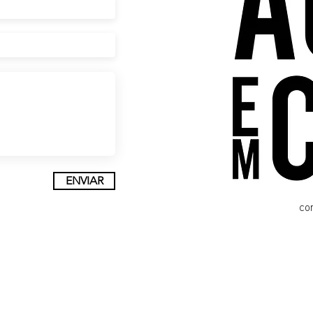
ENVIAR
co