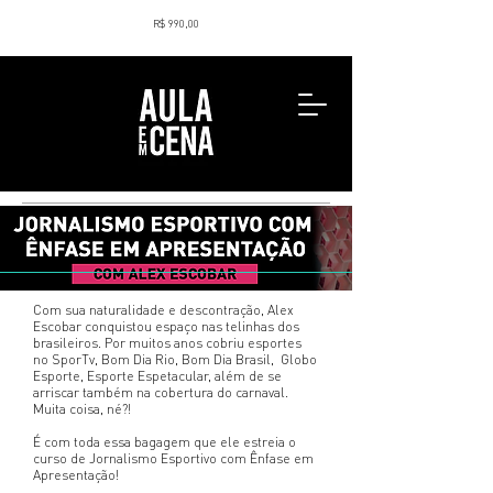
R$ 990,00
Com sua naturalidade e descontração, Alex
Escobar conquistou espaço nas telinhas dos
brasileiros. Por muitos anos cobriu esportes
no SporTv, Bom Dia Rio, Bom Dia Brasil, Globo
Esporte, Esporte Espetacular, além de se
arriscar também na cobertura do carnaval.
Muita coisa, né?!
É com toda essa bagagem que ele estreia o
curso de Jornalismo Esportivo com Ênfase em
Apresentação!