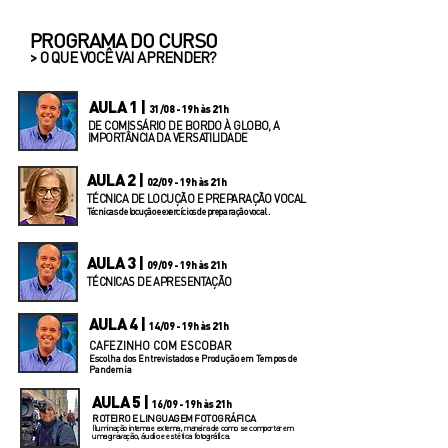
PROGRAMA DO CURSO
> O QUE VOCÊ VAI APRENDER?
AULA 1 |
31/08 - 19h às 21h
DE COMISSÁRIO DE BORDO À GLOBO, A
IMPORTÂNCIA DA VERSATILIDADE
AULA 2 |
02/09 - 19h às 21h
TÉCNICA DE LOCUÇÃO E PREPARAÇÃO VOCAL
Técnicas de locução e exercícios de preparação vocal .
AULA 3 |
09/09 - 19h às 21h
TÉCNICAS DE APRESENTAÇÃO
AULA 4 |
14/09 - 19h às 21h
CAFEZINHO COM ESCOBAR
Escolha dos Entrevistados e Produção em Tempos de
Pandemia
AULA 5 |
16/09 - 19h às 21h
ROTEIRO E LINGUAGEM FOTOGRÁFICA
Iluminação interna e externa, maneira de como se comportar em
uma gravação, áudio e estética fotográfica.