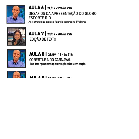
AULA 6 |
21/09 - 19h às 21h
DESAFIOS DA APRESENTAÇÃO DO GLOBO
ESPORTE RIO
As estratégias para se falar de esporte na TV aberta
AULA 7 |
23/09 - 20h às 22h
EDIÇÃO DE TEXTO
AULA 8 |
28/09 - 19h às 21h
COBERTURA DO CARNAVAL
As diferenças entre apresentação solo ou em dupla
AULA 9 |
30/09- 19h às 21h
PREPARAÇÃO PARA GRANDES EVENTOS;
COPA DO MUNDO E OLIMPÍADAS
AULA 10 |
05/10- 19h às 21h
COMPOSIÇÃO DE MATÉRIA AUDIOVISUAL
Tendências e linguagens, composição da matéria
jornalística