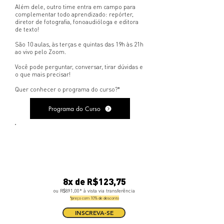
Além dele, outro time entra em campo para
complementar todo aprendizado: repórter,
diretor de fotografia, fonoaudióloga e editora
de texto!
São 10 aulas, às terças e quintas das 19h às 21h
ao vivo pelo Zoom.
Você pode perguntar, conversar, tirar dúvidas e
o que mais precisar!
​Quer conhecer o programa do curso?*
Programa do Curso
QUANTO VOCÊ VAI
INVESTIR EM VOCÊ?
8x de R$123,75
ou R$891,00* à vista via transferência
*preço com 10% de desconto
INSCREVA-SE