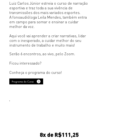
Luiz Carlos Júnior estreia o curso de narração
esportiva e traz toda a sua vivência de
transmissões dos mais variados esportes.
A fonoaudióloga Leila Mendes, também entra
em campo para somar e ensinar a cuidar
melhor da voz.
Aqui você vai aprender a criar narrativas, lidar
com o inesperado, a cuidar melhor do seu
instrumento de trabalho e muito mais!
Serão 6 encontros, ao vivo, pelo Zoom.
Ficou interessado?
Conheça o programa do curso!
Programa do Curso
QUANTO VOCÊ VAI
INVESTIR EM VOCÊ?
8x de R$111,25