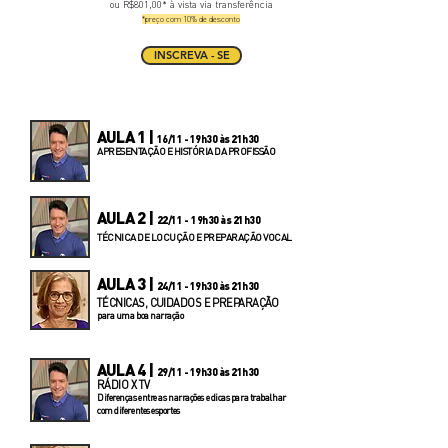
ou R$801,00* à vista via transferência
*preço com 10% de desconto
INSCREVA - SE
AULA 1 |
16/11 - 19h30 às 21h30
APRESENTAÇÃO E HISTÓRIA DA PROFISSÃO
AULA 2 |
22/11 - 19h30 às 21h30
TÉCNICA DE LOCUÇÃO E PREPARAÇÃO VOCAL
AULA 3 |
24/11 - 19h30 às 21h30
TÉCNICAS, CUIDADOS E PREPARAÇÃO
para uma boa narração
AULA 4 |
29/11 - 19h30 às 21h30
RÁDIO X TV
Diferenças entre as narrações e dicas para trabalhar
com diferentes esportes